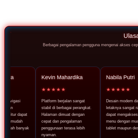
Ulas
Berbagai pengalaman pengguna mengenai akses cep
ra
Kevin Mahardika
Nabila Putri
★★★★★
★★★★★
vigasi
Platform berjalan sangat
Desain modern dan tat
an
stabil di berbagai perangkat.
letaknya sangat rapi. 
fitur dapat
Halaman dimuat dengan
dapat mengakses selu
n mudah
cepat dan pengalaman
menu dengan mudah me
ndah banyak
penggunaan terasa lebih
tablet maupun desktop
nyaman.