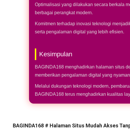
Optimalisasi yang dilakukan secara berkala m
berbagai perangkat modern.
Komitmen terhadap inovasi teknologi menjad
serta pengalaman digital yang lebih efisien.
Kesimpulan
BAGINDA168 menghadirkan halaman situs denga
memberikan pengalaman digital yang nyaman 
Melalui dukungan teknologi modern, pembaru
BAGINDA168 terus menghadirkan kualitas laya
BAGINDA168 # Halaman Situs Mudah Akses Tan