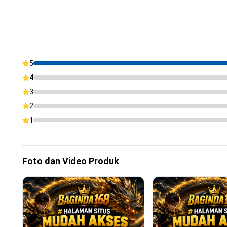
5
4
3
2
1
Foto dan Video Produk