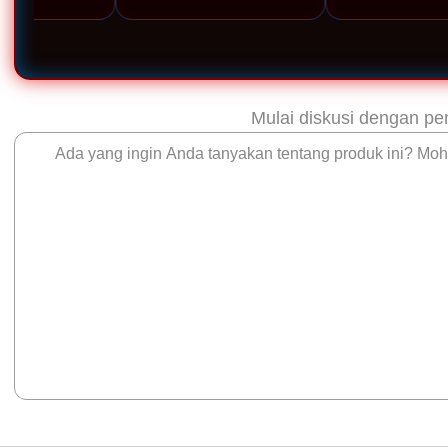
Mulai diskusi dengan pen