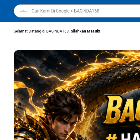
Selamat Datang di BAGINDA168,
Silahkan Masuk!