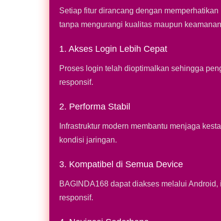
Setiap fitur dirancang dengan memperhatika
tanpa mengurangi kualitas maupun keamanan
1. Akses Login Lebih Cepat
Proses login telah dioptimalkan sehingga pe
responsif.
2. Performa Stabil
Infrastruktur modern membantu menjaga kesta
kondisi jaringan.
3. Kompatibel di Semua Device
BAGINDA168 dapat diakses melalui Android, iP
responsif.