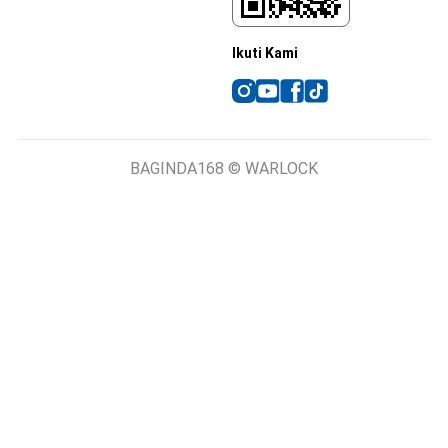
Ikuti Kami
BAGINDA168 © WARLOCK